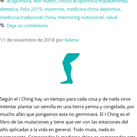
acupuntura
,
Año nuevo
,
clinica acupuntura majadahonda
,
dietetica
,
Feliz 2019
,
insomnio
,
medicina china deportiva
,
medicina tradicional china
,
mentoring nutricional
,
salud
Deja un comentario
11 de noviembre de 2018
por
helena
Según el I Ching hay un tiempo para cada cosa y de nada sirve
intentar plantar un semilla en una tierra yerma y congelada, por
mucho afán que pongamos esta no germinará. El I Ching es el
libro de las mutaciones y tiene que ver con las estaciones del
año aplicadas a la vida en general. Todo muta, nada es
permanente. Comprender la medicina china es comprender este