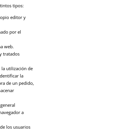
tintos tipos:
opio editor y
nado por el
na web.
y tratados
la utilización de
entificar la
pra de un pedido,
lmacenar
 general
 navegador a
de los usuarios