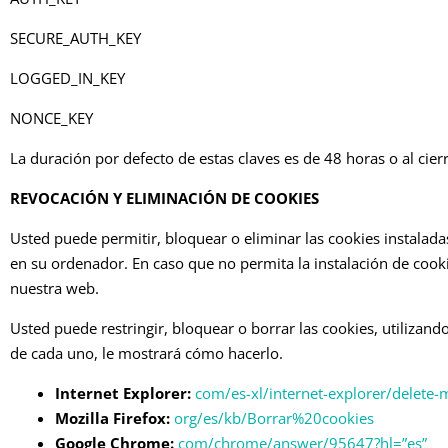
SECURE_AUTH_KEY
LOGGED_IN_KEY
NONCE_KEY
La duración por defecto de estas claves es de 48 horas o al cier
REVOCACIÓN Y ELIMINACIÓN DE COOKIES
Usted puede permitir, bloquear o eliminar las cookies instalad
en su ordenador. En caso que no permita la instalación de cook
nuestra web.
Usted puede restringir, bloquear o borrar las cookies, utilizand
de cada uno, le mostrará cómo hacerlo.
Internet Explorer:
com/es-xl/internet-explorer/delete-
Mozilla Firefox:
org/es/kb/Borrar%20cookies
Google Chrome:
com/chrome/answer/95647?hl=”es”