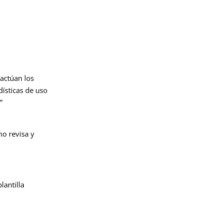
ractúan los
dísticas de uso
”
mo revisa y
lantilla